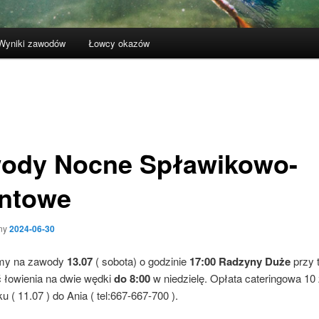
Wyniki zawodów
Łowcy okazów
ody Nocne Spławikowo-
ntowe
ny
2024-06-30
my na zawody
13.07
( sobota) o godzinie
17:00 Radzyny Duże
przy 
 łowienia na dwie wędki
do 8:00
w niedzielę. Opłata cateringowa 10 
u ( 11.07 ) do Ania ( tel:667-667-700 ).