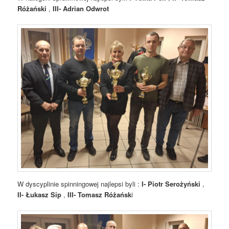
Różański
,
III- Adrian Odwrot
W dyscyplinie spinningowej najlepsi byli :
I- Piotr Serożyński
,
II- Łukasz Sip
,
III- Tomasz Różańsk
i