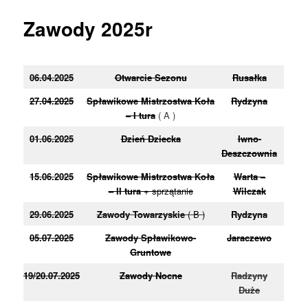
Zawody 2025r
06.04.2025
Otwarcie Sezonu
Rusałka
27.04.2025
Spławikowe Mistrzostwa Koła
Rydzyna
– I tura
( A )
01.06.2025
Dzień Dziecka
Iwno-
Deszczownia
15.06.2025
Spławikowe Mistrzostwa Koła
Warta –
– II tura
+ sprzątanie
Wilczak
29.06.2025
Zawody Towarzyskie
( B )
Rydzyna
05.07.2025
Zawody Spławikowo-
Jaraczewo
Gruntowe
19/20.07.2025
Zawody Nocne
Radzyny
Duże