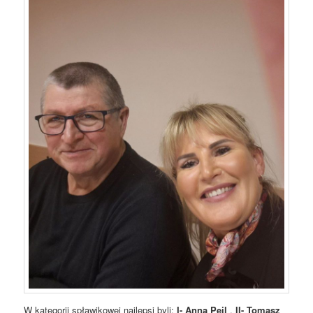
W kategorii spławikowej najlepsi byli:
I- Anna Peil
,
II- Tomasz