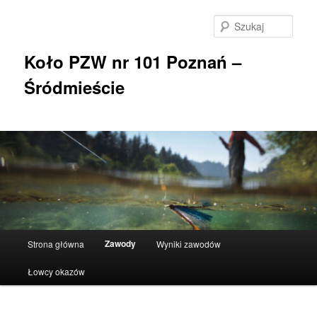
Przeskocz
do
Szuka
tekstu
Koło PZW nr 101 Poznań –
Śródmieście
Główne
Zawody
Strona główna
Wyniki zawodów
menu
Łowcy okazów