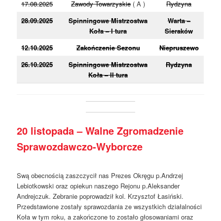
17.08.2025
Zawody Towarzyskie
( A )
Rydzyna
28.09.2025
Spinningowe Mistrzostwa
Warta –
Koła – I tura
Sieraków
12.10.2025
Zakończenie Sezonu
Niepruszewo
26.10.2025
Spinningowe Mistrzostwa
Rydzyna
Koła – II tura
20 listopada – Walne Zgromadzenie
Sprawozdawczo-Wyborcze
Swą obecnością zaszczycił nas Prezes Okręgu p.Andrzej
Lebiotkowski oraz opiekun naszego Rejonu p.Aleksander
Andrejczuk. Zebranie poprowadził kol. Krzysztof Łasiński.
Przedstawione zostały sprawozdania ze wszystkich działalności
Koła w tym roku, a zakończone to zostało głosowaniami oraz