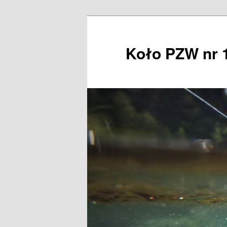
Przeskocz
do
tekstu
Koło PZW nr 