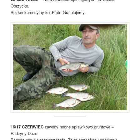
Obrzycko.
Bezkonkurencyjny kol.Piotr! Gratulujemy.
16/17 CZERWIEC
zawody nocne spławikowo gruntowe –
Radzyny Duze
Pogoda nas nie rozpieszczała. Za to atmosfera i spotkanie