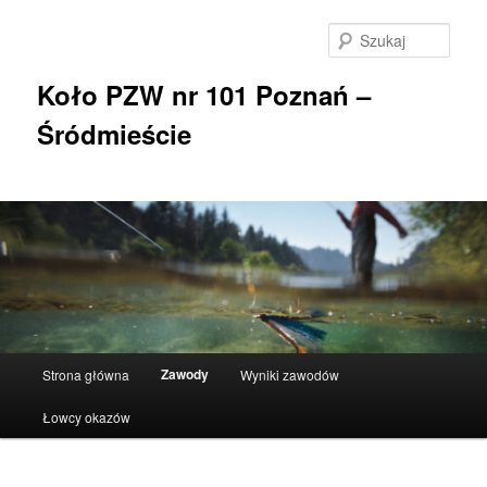
Przeskocz
do
Szuka
tekstu
Koło PZW nr 101 Poznań –
Śródmieście
Główne
Zawody
Strona główna
Wyniki zawodów
menu
Łowcy okazów