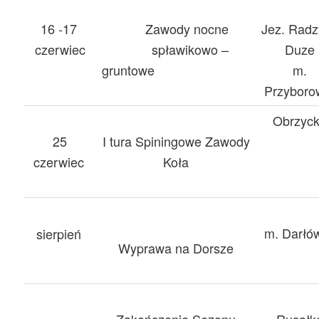
16 -17
Zawody nocne
Jez. Rad
czerwiec
spławikowo –
Duze
gruntowe
m.
Przybor
Obrzyc
25
I tura Spiningowe Zawody
czerwiec
Koła
m. Darłó
sierpień
Wyprawa na Dorsze