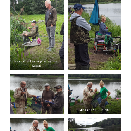
Jak zwykle skromny p.Prezes Iwna -
Roman
„MISTRZYNI REJONU”