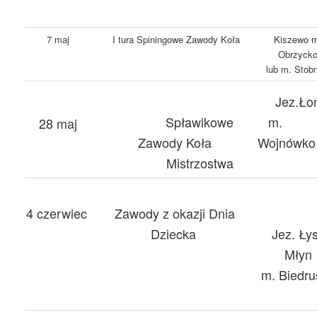
7 maj
I tura Spiningowe Zawody Koła
Kiszewo 
Obrzyck
lub m. Stob
Jez.Ło
Spławikowe
m.
28 maj
Zawody Koła
Wojnówko
Mistrzostwa
4 czerwiec
Zawody z okazji Dnia
Jez. Ły
Dziecka
Młyn
m. Biedru