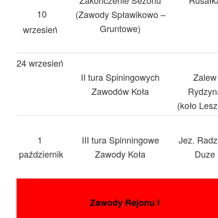
Zakończenie Sezonu
Rusałk
10
(Zawody Spławikowo –
Gruntowe)
wrzesień
24 wrzesień
II tura Spiningowych
Zalew
Zawodów Koła
Rydzyn
(koło Les
1
III tura Spinningowe
Jez. Rad
październik
Zawody Koła
Duze
Zawody Rejonu I