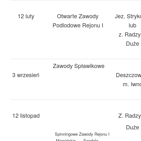
12 luty
Otwarte Zawody
Jez. Stry
Podlodowe Rejonu I
lub
z. Radzy
Duże
Zawody Spławikowe
3 wrzesień
Deszczow
m. Iwn
12 listopad
Z. Radz
Duże
Spinningowe Zawody Rejonu I
Marcińskie Sandale