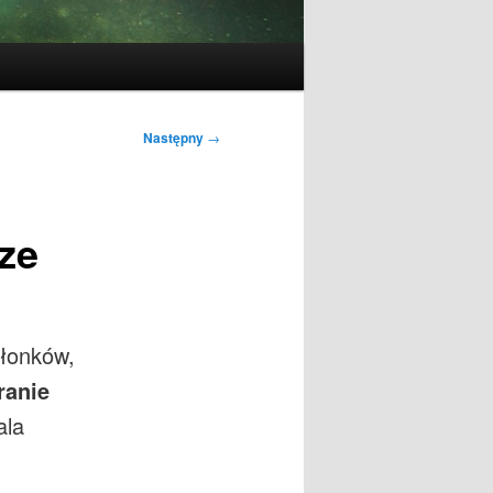
Następny
→
ze
złonków,
ranie
ala