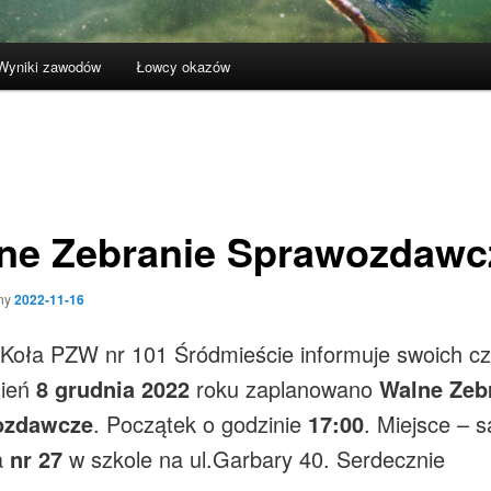
Wyniki zawodów
Łowcy okazów
ne Zebranie Sprawozdawc
ny
2022-11-16
Koła PZW nr 101 Śródmieście informuje swoich c
zień
8 grudnia 2022
roku zaplanowano
Walne Zeb
ozdawcze
. Początek o godzinie
17:00
. Miejsce – s
a
nr 27
w szkole na ul.Garbary 40. Serdecznie