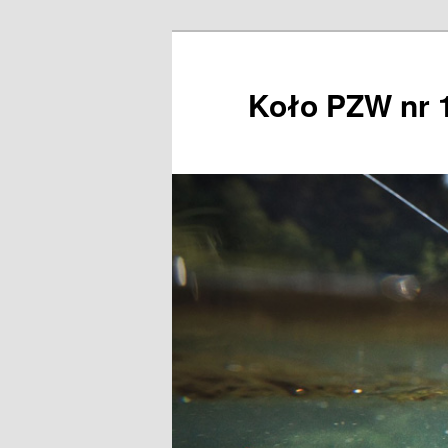
Przeskocz
do
tekstu
Koło PZW nr 