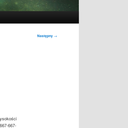
Następny
→
wysokości
:667-667-