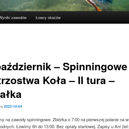
Wyniki zawodów
Łowcy okazów
październik – Spinningowe
rzostwa Koła – II tura –
ałka
ny
2022-10-04
y na zawody spinningowe. Zbiórka o 7:00 na pierwszej polanie na 
dnych. Łowimy 6h do 13:00. Bez opłaty startowej. Zapisy u Ani (tel