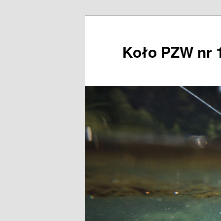
Przeskocz
do
tekstu
Koło PZW nr 