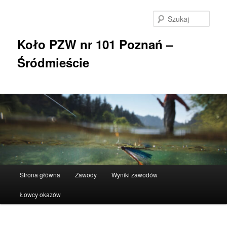
Przeskocz
do
Szuka
tekstu
Koło PZW nr 101 Poznań –
Śródmieście
Główne
Strona główna
Zawody
Wyniki zawodów
menu
Łowcy okazów