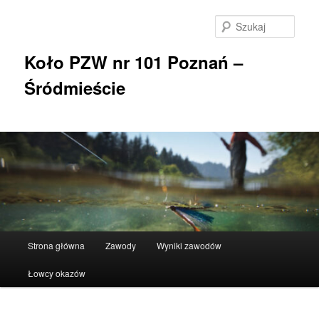
Przeskocz
do
Szuka
tekstu
Koło PZW nr 101 Poznań –
Śródmieście
Główne
Strona główna
Zawody
Wyniki zawodów
menu
Łowcy okazów